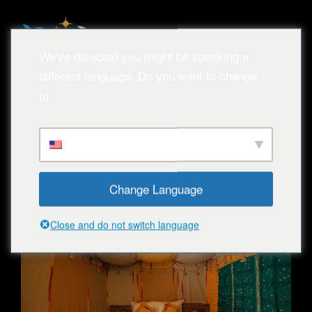
We've detected you might be speaking a
different language. Do you want to change
to:
Change Language
Close and do not switch language