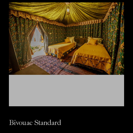
A
Propos
de nous
Contact
Appelez-nous :
+212 661
724 119
Bivouac Standard